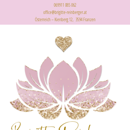
069911 085 062
office@brigitte-reinberger.at
Österreich – Kienberg 12, 3594 Franzen