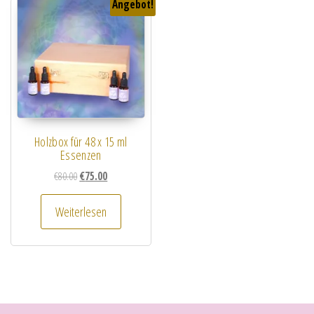
Angebot!
Holzbox für 48 x 15 ml
Essenzen
Ursprünglicher Preis war: €80.00
Aktueller Preis ist: €75.00.
€
80.00
€
75.00
Weiterlesen