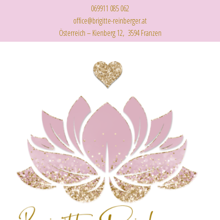
069911 085 062
office@brigitte-reinberger.at
Österreich – Kienberg 12, 3594 Franzen