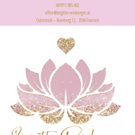
069911 085 062
office@brigitte-reinberger.at
Österreich – Kienberg 12, 3594 Franzen