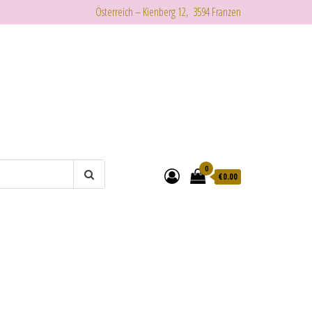
Österreich – Kienberg 12, 3594 Franzen
0
€
0.00