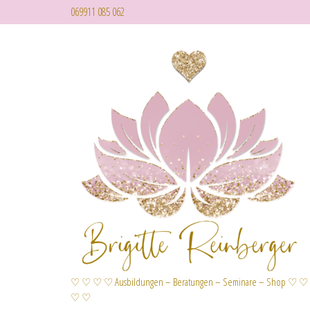
069911 085 062
♡ ♡ ♡ ♡ Ausbildungen – Beratungen – Seminare – Shop ♡ ♡
♡ ♡