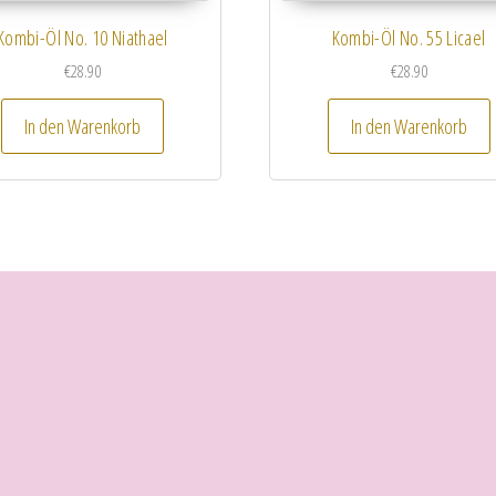
Kombi-Öl No. 10 Niathael
Kombi-Öl No. 55 Licael
€
28.90
€
28.90
In den Warenkorb
In den Warenkorb