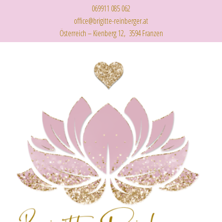
069911 085 062
office@brigitte-reinberger.at
Österreich – Kienberg 12, 3594 Franzen