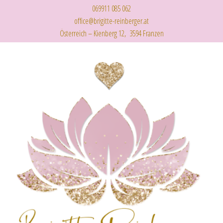
069911 085 062
office@brigitte-reinberger.at
Österreich – Kienberg 12, 3594 Franzen