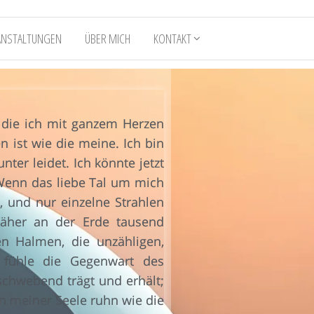
ANSTALTUNGEN
ÜBER MICH
KONTAKT
 die ich mit ganzem Herzen
n ist wie die meine. Ich bin
er leidet. Ich könnte jetzt
 Wenn das liebe Tal um mich
 und nur einzelne Strahlen
näher an der Erde tausend
n Halmen, die unzähligen,
fühle die Gegenwart des
schwebend trägt und erhält;
 meiner Seele ruhn wie die