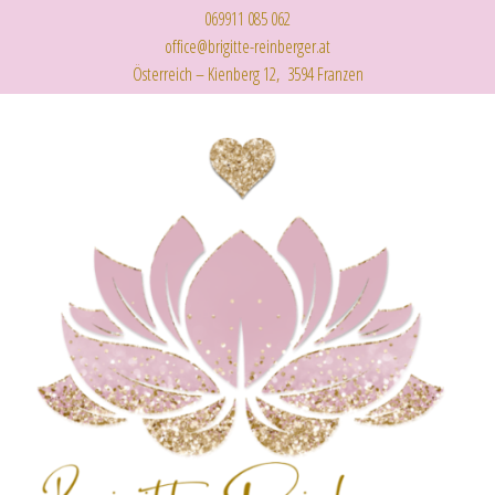
069911 085 062
office@brigitte-reinberger.at
Österreich – Kienberg 12, 3594 Franzen