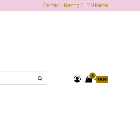
Österreich – Kienberg 12, 3594 Franzen
0
€
0.00