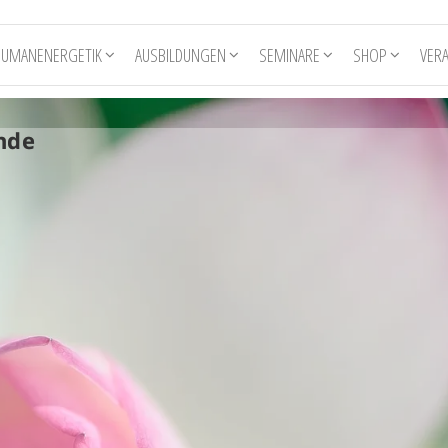
HUMANENERGETIK
AUSBILDUNGEN
SEMINARE
SHOP
VER
nde