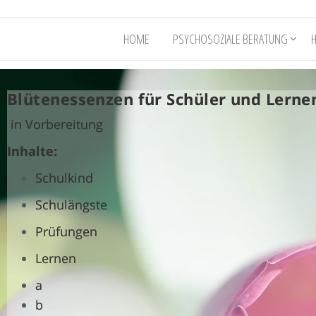
HOME
PSYCHOSOZIALE BERATUNG
Blütenessenzen für Schüler/Lernende
Blütenessenzen für Schüler und Lerne
in Vorbereitung
Inhalte:
Schulkind
Schulängste
Prüfungen
Lernen
a
b