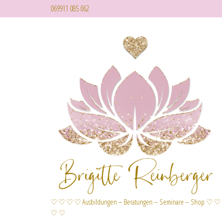
069911 085 062
♡ ♡ ♡ ♡ Ausbildungen – Beratungen – Seminare – Shop ♡ ♡
♡ ♡