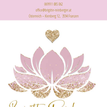
069911 085 062
office@brigitte-reinberger.at
Österreich – Kienberg 12, 3594 Franzen