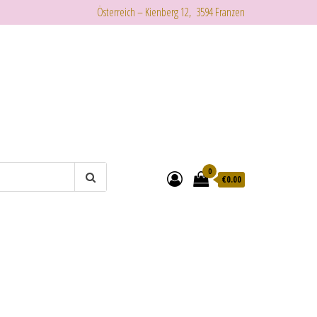
Österreich – Kienberg 12, 3594 Franzen
0
€
0.00