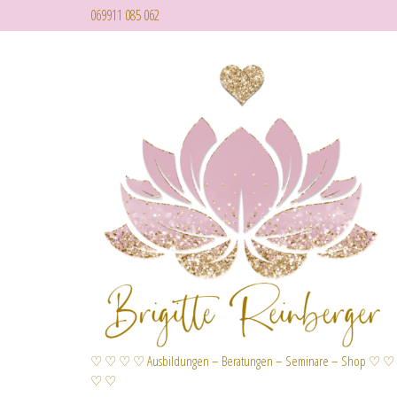
069911 085 062
♡ ♡ ♡ ♡ Ausbildungen – Beratungen – Seminare – Shop ♡ ♡
♡ ♡