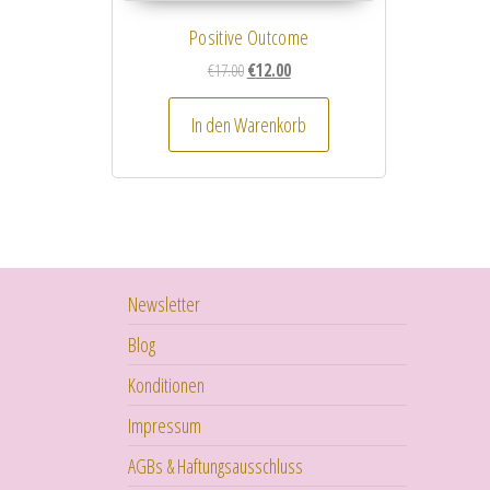
Positive Outcome
Ursprünglicher Preis war: €17.00
Aktueller Preis ist: €12.00.
€
17.00
€
12.00
In den Warenkorb
Newsletter
Blog
Konditionen
Impressum
AGBs & Haftungsausschluss