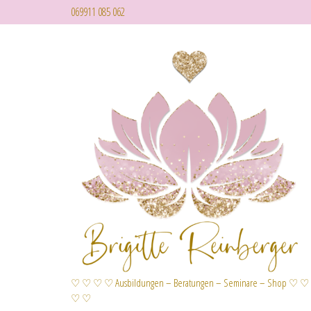
069911 085 062
♡ ♡ ♡ ♡ Ausbildungen – Beratungen – Seminare – Shop ♡ ♡
♡ ♡