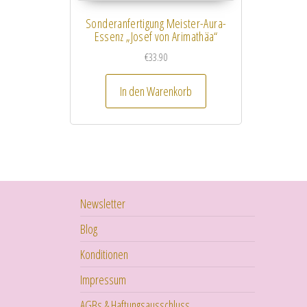
Sonderanfertigung Meister-Aura-
Essenz „Josef von Arimathäa“
€
33.90
In den Warenkorb
Newsletter
Blog
Konditionen
Impressum
AGBs & Haftungsausschluss