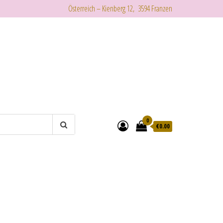
Österreich – Kienberg 12, 3594 Franzen
0
€
0.00