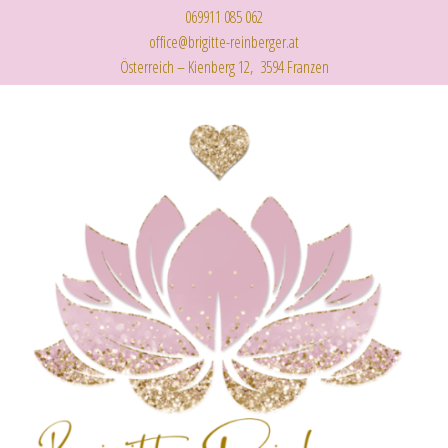
069911 085 062
office@brigitte-reinberger.at
Österreich – Kienberg 12, 3594 Franzen