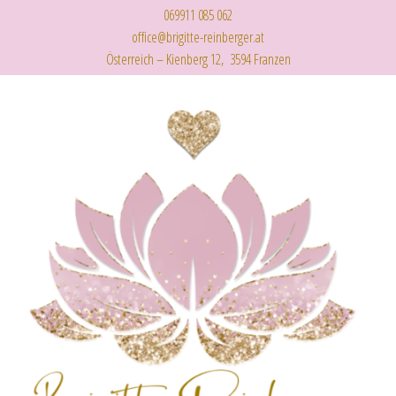
069911 085 062
office@brigitte-reinberger.at
Österreich – Kienberg 12, 3594 Franzen