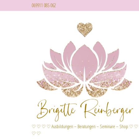
069911 085 062
♡ ♡ ♡ ♡ Ausbildungen – Beratungen – Seminare – Shop ♡ ♡
♡ ♡