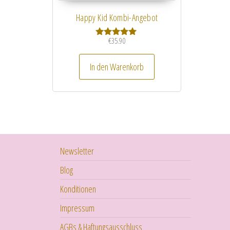
Happy Kid Kombi-Angebot
€
35.90
Bewertet mit
5.00
von 5
In den Warenkorb
Newsletter
Blog
Konditionen
Impressum
AGBs & Haftungsausschluss