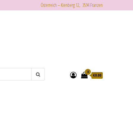
Österreich – Kienberg 12, 3594 Franzen
0
€
0.00