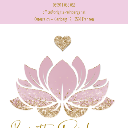
069911 085 062
office@brigitte-reinberger.at
Österreich – Kienberg 12, 3594 Franzen