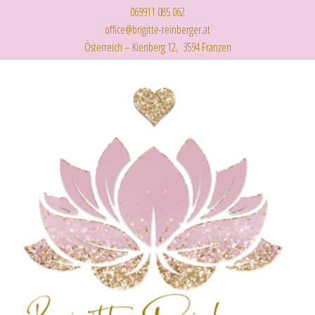
069911 085 062
office@brigitte-reinberger.at
Österreich – Kienberg 12, 3594 Franzen