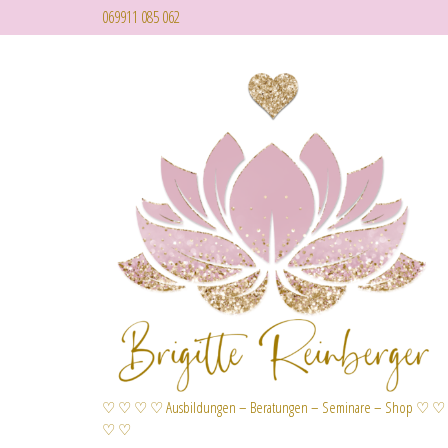
069911 085 062
♡ ♡ ♡ ♡ Ausbildungen – Beratungen – Seminare – Shop ♡ ♡
♡ ♡