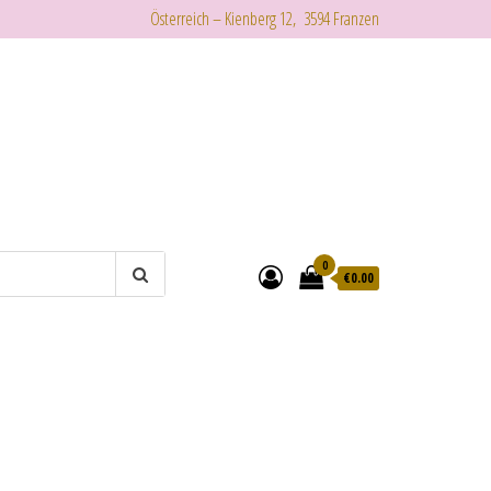
Österreich – Kienberg 12, 3594 Franzen
0
€
0.00