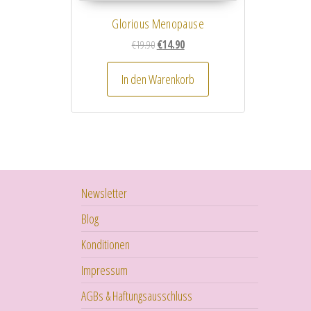
Glorious Menopause
Ursprünglicher Preis war: €19.90
Aktueller Preis ist: €14.90.
€
19.90
€
14.90
In den Warenkorb
Newsletter
Blog
Konditionen
Impressum
AGBs & Haftungsausschluss