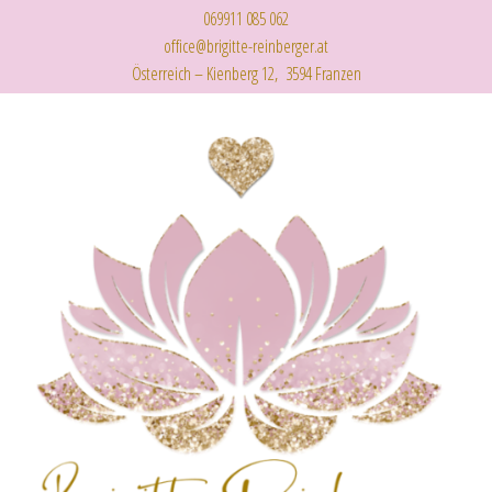
069911 085 062
office@brigitte-reinberger.at
Österreich – Kienberg 12, 3594 Franzen