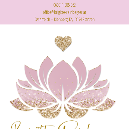
069911 085 062
office@brigitte-reinberger.at
Österreich – Kienberg 12, 3594 Franzen