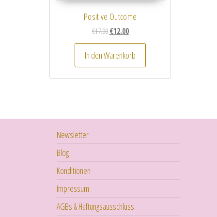
Positive Outcome
Ursprünglicher Preis war: €17.00
Aktueller Preis ist: €12.00.
€
17.00
€
12.00
In den Warenkorb
Newsletter
Blog
Konditionen
Impressum
AGBs & Haftungsausschluss