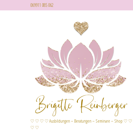
069911 085 062
♡ ♡ ♡ ♡ Ausbildungen – Beratungen – Seminare – Shop ♡ ♡
♡ ♡