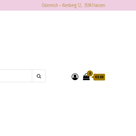
Österreich – Kienberg 12, 3594 Franzen
0
€
0.00