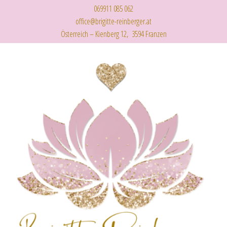
069911 085 062
office@brigitte-reinberger.at
Österreich – Kienberg 12, 3594 Franzen