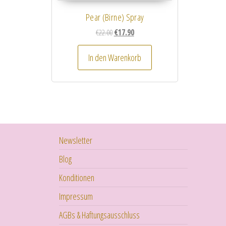
Pear (Birne) Spray
Ursprünglicher Preis war: €22.00
Aktueller Preis ist: €17.90.
€
22.00
€
17.90
In den Warenkorb
Newsletter
Blog
Konditionen
Impressum
AGBs & Haftungsausschluss