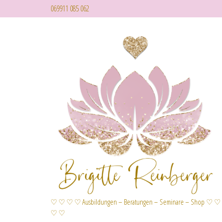
069911 085 062
♡ ♡ ♡ ♡ Ausbildungen – Beratungen – Seminare – Shop ♡ ♡
♡ ♡