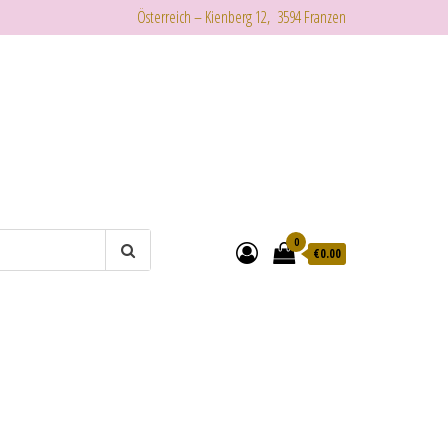
Österreich – Kienberg 12, 3594 Franzen
0
€
0.00