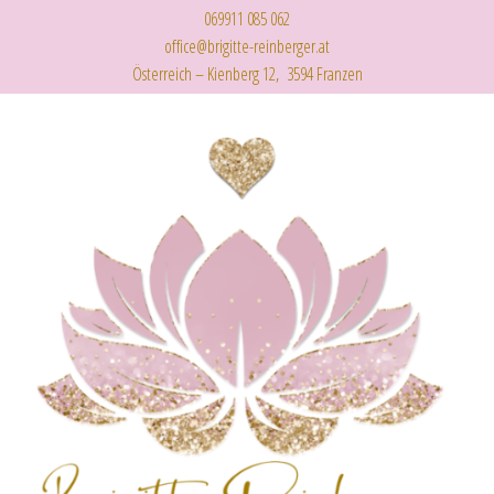
069911 085 062
office@brigitte-reinberger.at
Österreich – Kienberg 12, 3594 Franzen