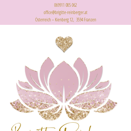
069911 085 062
office@brigitte-reinberger.at
Österreich – Kienberg 12, 3594 Franzen