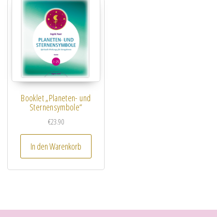
Booklet „Planeten- und
Sternensymbole“
€
23.90
In den Warenkorb