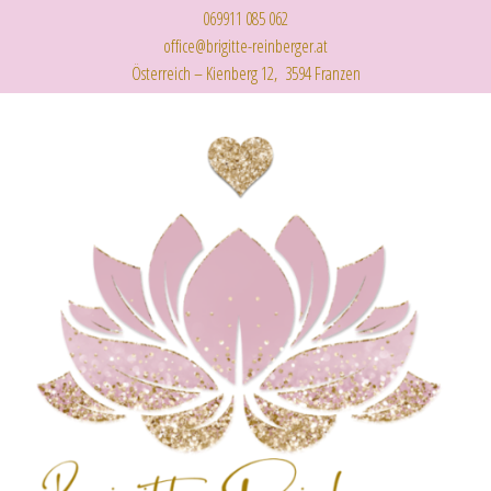
069911 085 062
office@brigitte-reinberger.at
Österreich – Kienberg 12, 3594 Franzen