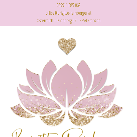
069911 085 062
office@brigitte-reinberger.at
Österreich – Kienberg 12, 3594 Franzen