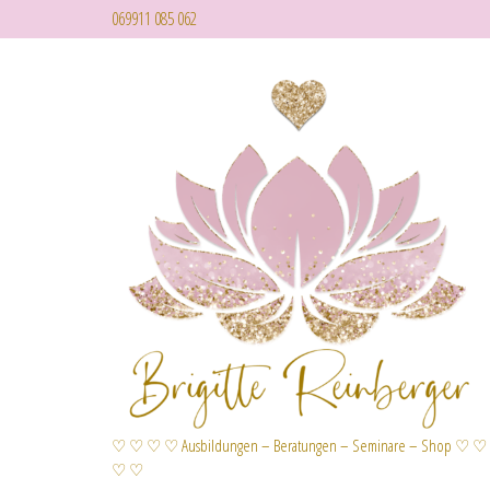
069911 085 062
♡ ♡ ♡ ♡ Ausbildungen – Beratungen – Seminare – Shop ♡ ♡
♡ ♡