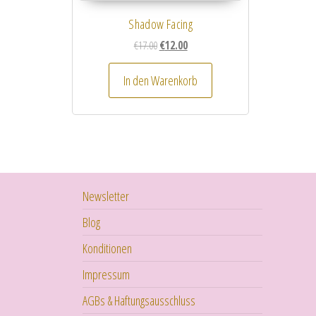
Shadow Facing
Ursprünglicher Preis war: €17.00
Aktueller Preis ist: €12.00.
€
17.00
€
12.00
In den Warenkorb
Newsletter
Blog
Konditionen
Impressum
AGBs & Haftungsausschluss