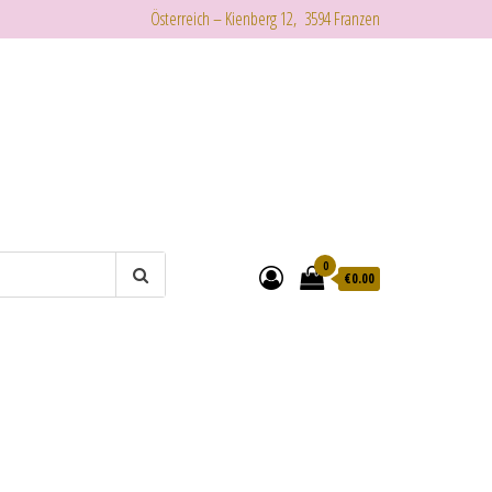
Österreich – Kienberg 12, 3594 Franzen
0
€
0.00