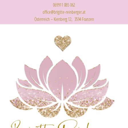
069911 085 062
office@brigitte-reinberger.at
Österreich – Kienberg 12, 3594 Franzen