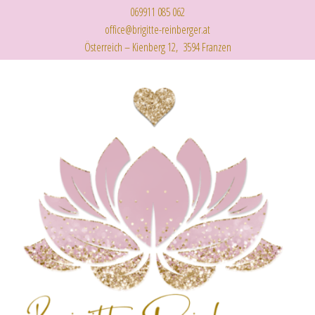
069911 085 062
office@brigitte-reinberger.at
Österreich – Kienberg 12, 3594 Franzen