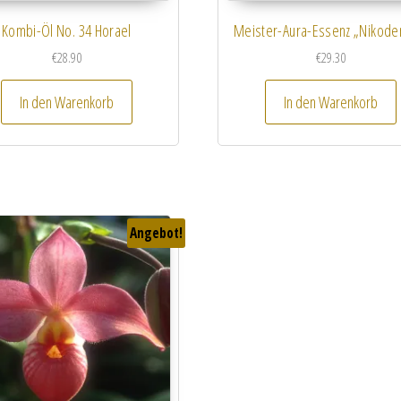
Kombi-Öl No. 34 Horael
Meister-Aura-Essenz „Nikod
€
28.90
€
29.30
In den Warenkorb
In den Warenkorb
Angebot!