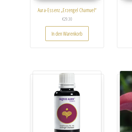
Aura-Essenz „Erzengel Chamuel“
€
29.30
In den Warenkorb