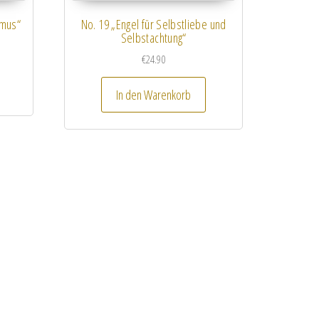
emus“
No. 19 „Engel für Selbstliebe und
Selbstachtung“
€
24.90
In den Warenkorb