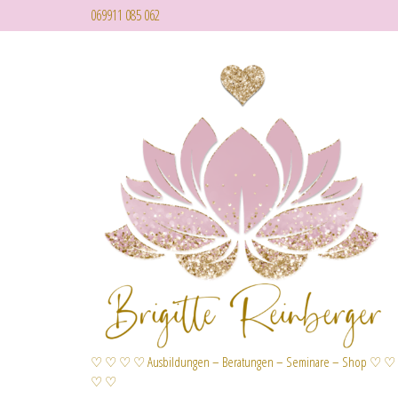
069911 085 062
♡ ♡ ♡ ♡ Ausbildungen – Beratungen – Seminare – Shop ♡ ♡
♡ ♡