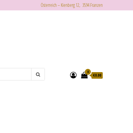
Österreich – Kienberg 12, 3594 Franzen
0
€
0.00