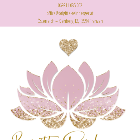
069911 085 062
office@brigitte-reinberger.at
Österreich – Kienberg 12, 3594 Franzen