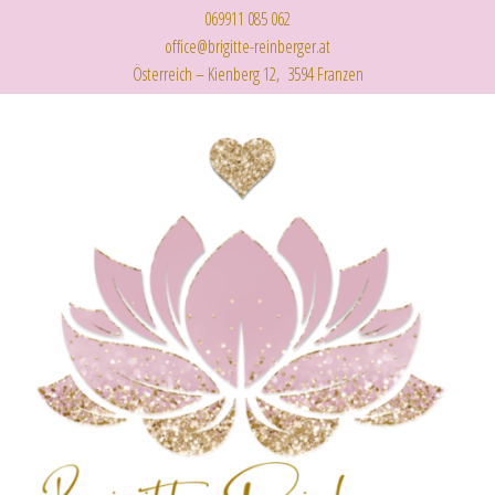
069911 085 062
office@brigitte-reinberger.at
Österreich – Kienberg 12, 3594 Franzen