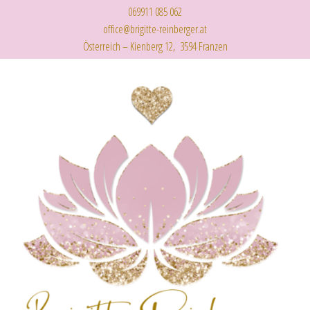
069911 085 062
office@brigitte-reinberger.at
Österreich – Kienberg 12, 3594 Franzen