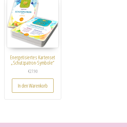
Energetisiertes Kartenset
„Schutzpatron-Symbole“
€
27.90
In den Warenkorb