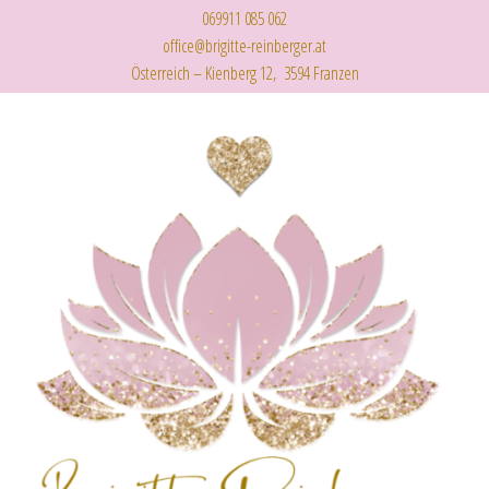
069911 085 062
office@brigitte-reinberger.at
Österreich – Kienberg 12, 3594 Franzen