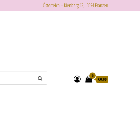
Österreich – Kienberg 12, 3594 Franzen
0
€
0.00