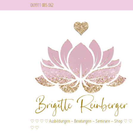
069911 085 062
♡ ♡ ♡ ♡ Ausbildungen – Beratungen – Seminare – Shop ♡ ♡
♡ ♡