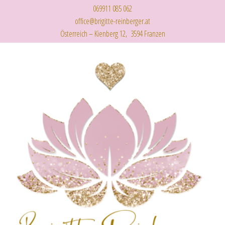
069911 085 062
office@brigitte-reinberger.at
Österreich – Kienberg 12, 3594 Franzen