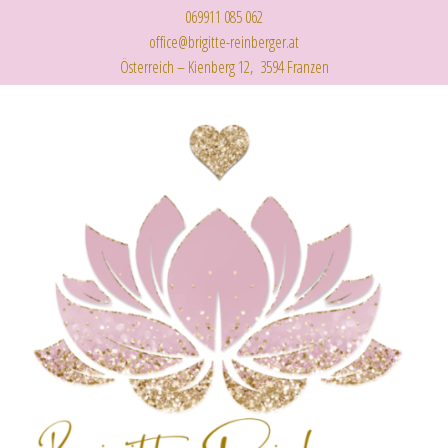
069911 085 062
office@brigitte-reinberger.at
Österreich – Kienberg 12, 3594 Franzen