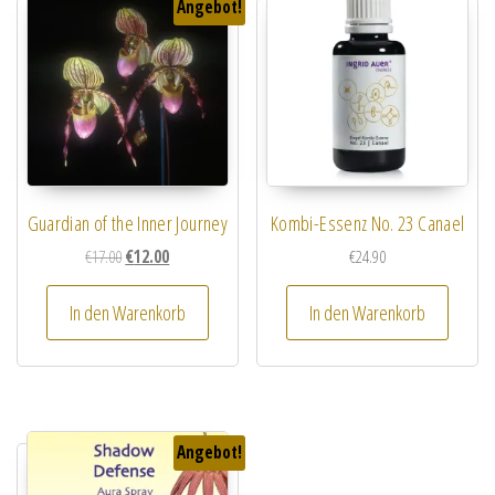
Angebot!
Guardian of the Inner Journey
Kombi-Essenz No. 23 Canael
Ursprünglicher Preis war: €17.00
Aktueller Preis ist: €12.00.
€
17.00
€
12.00
€
24.90
In den Warenkorb
In den Warenkorb
Angebot!