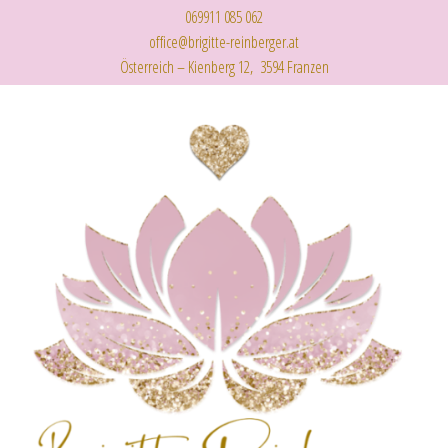
069911 085 062
office@brigitte-reinberger.at
Österreich – Kienberg 12, 3594 Franzen