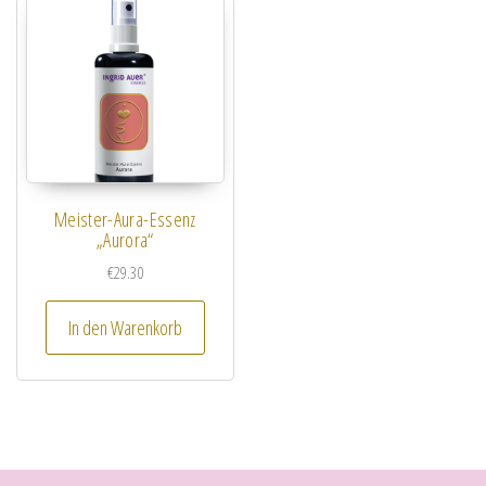
Meister-Aura-Essenz
„Aurora“
€
29.30
In den Warenkorb