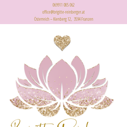
069911 085 062
office@brigitte-reinberger.at
Österreich – Kienberg 12, 3594 Franzen