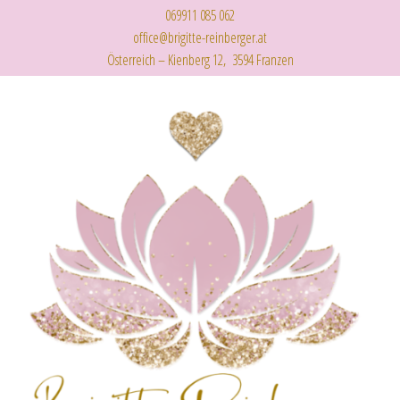
069911 085 062
office@brigitte-reinberger.at
Österreich – Kienberg 12, 3594 Franzen