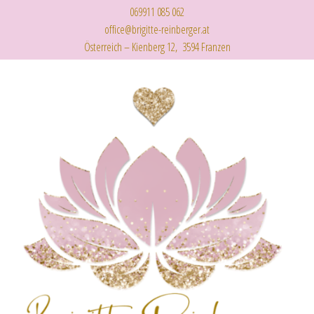
069911 085 062
office@brigitte-reinberger.at
Österreich – Kienberg 12, 3594 Franzen