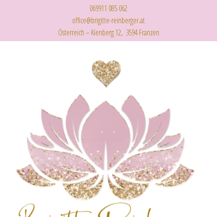
069911 085 062
office@brigitte-reinberger.at
Österreich – Kienberg 12, 3594 Franzen