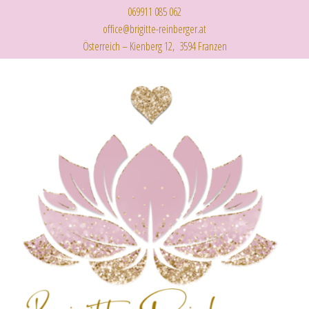
069911 085 062
office@brigitte-reinberger.at
Österreich – Kienberg 12, 3594 Franzen