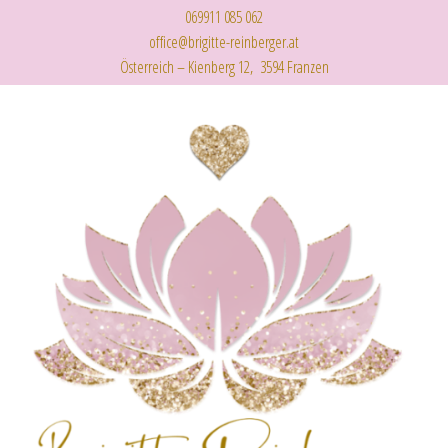
069911 085 062
office@brigitte-reinberger.at
Österreich – Kienberg 12, 3594 Franzen