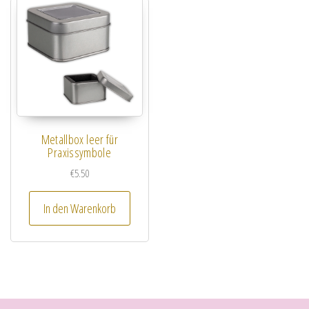
Metallbox leer für
Praxissymbole
€
5.50
In den Warenkorb