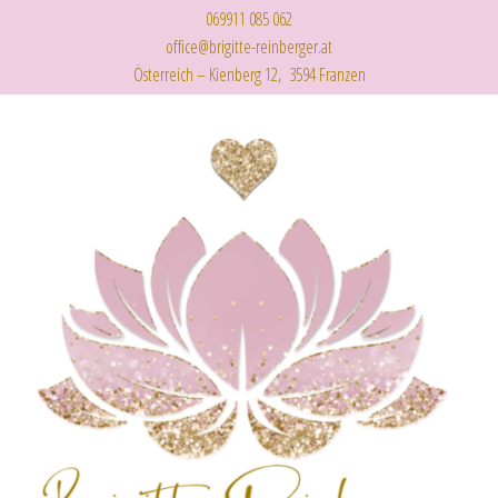
069911 085 062
office@brigitte-reinberger.at
Österreich – Kienberg 12, 3594 Franzen