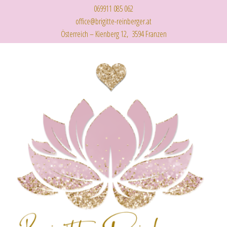
069911 085 062
office@brigitte-reinberger.at
Österreich – Kienberg 12, 3594 Franzen