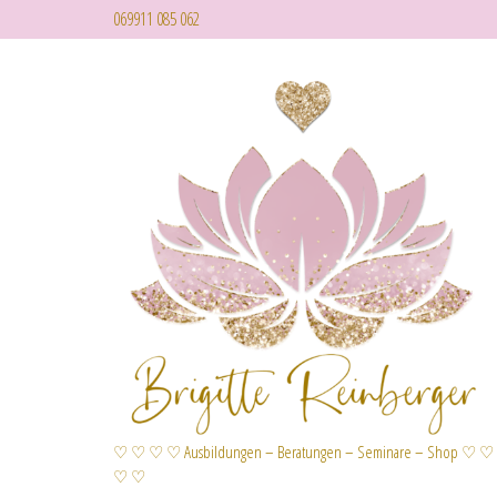
069911 085 062
♡ ♡ ♡ ♡ Ausbildungen – Beratungen – Seminare – Shop ♡ ♡
♡ ♡