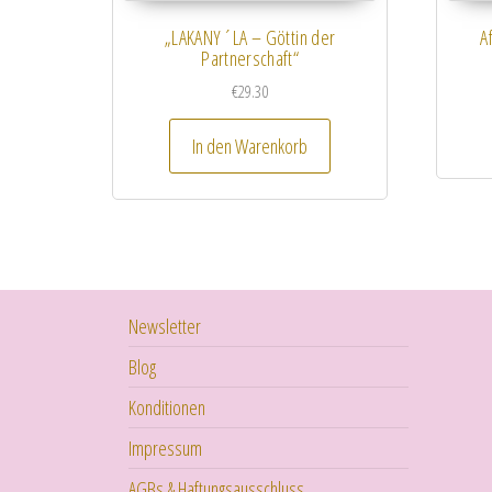
„LAKANY´LA – Göttin der
A
Partnerschaft“
€
29.30
In den Warenkorb
Newsletter
Blog
Konditionen
Impressum
AGBs & Haftungsausschluss