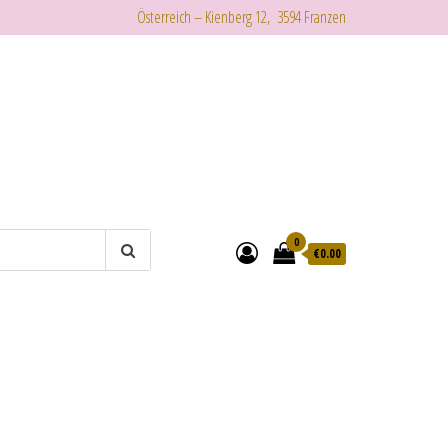
Österreich – Kienberg 12, 3594 Franzen
0
€
0.00