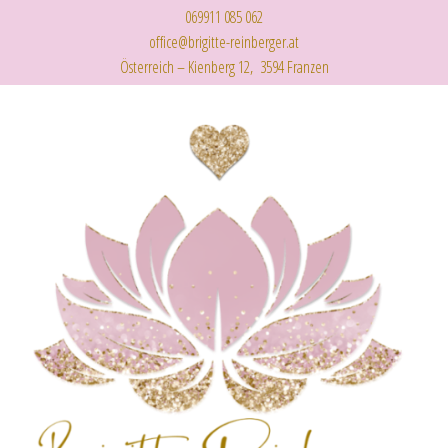
069911 085 062
office@brigitte-reinberger.at
Österreich – Kienberg 12, 3594 Franzen