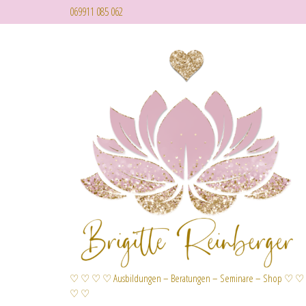
069911 085 062
♡ ♡ ♡ ♡ Ausbildungen – Beratungen – Seminare – Shop ♡ ♡
♡ ♡