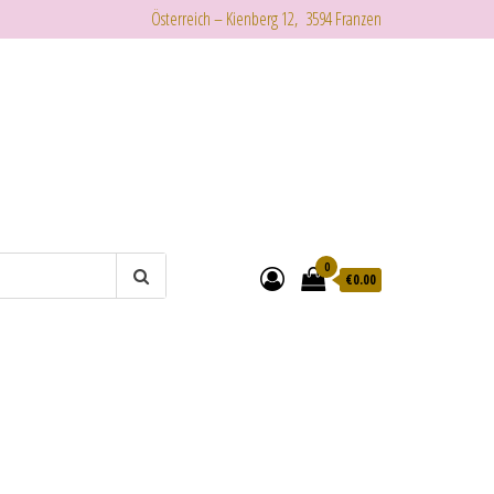
Österreich – Kienberg 12, 3594 Franzen
0
€
0.00